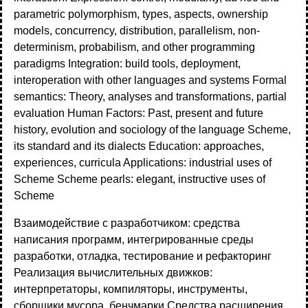
parametric polymorphism, types, aspects, ownership
models, concurrency, distribution, parallelism, non-
determinism, probabilism, and other programming
paradigms Integration: build tools, deployment,
interoperation with other languages and systems Formal
semantics: Theory, analyses and transformations, partial
evaluation Human Factors: Past, present and future
history, evolution and sociology of the language Scheme,
its standard and its dialects Education: approaches,
experiences, curricula Applications: industrial uses of
Scheme Scheme pearls: elegant, instructive uses of
Scheme
Взаимодействие с разработчиком: средства
написания программ, интегрированные среды
разработки, отладка, тестирование и рефакторинг
Реализация вычислительных движков:
интерпретаторы, компиляторы, инструменты,
сборщики мусора, бенчмарки Средства расширения