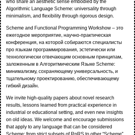
who share an aesthetic sense embodied by the
Algorithmic Language Scheme: universality through
minimalism, and flexibility through rigorous design.
Scheme and Functional Programming Workshow – это
ежегодное мероприятие, научно-практическая
конференция, на которой собираются специалисты
про языкам программирования, эстетически или
технологически отвечающим основным принципам,
заложенным в Алгоритмическим Языке Scheme:
минимализму, сохраняющему универсальность, и
тщательному проектированию, обеспечивающему
гибкий дизайн.
We invite high-quality papers about novel research
results, lessons learned from practical experience in
industrial or educational setting, and even new insights
on old ideas. We welcome and encourage submissions
that apply to any language that can be considered
Scheme: from strict subsets of RnRS to other “Scheme”