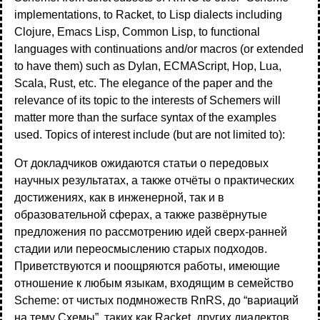
implementations, to Racket, to Lisp dialects including
Clojure, Emacs Lisp, Common Lisp, to functional
languages with continuations and/or macros (or extended
to have them) such as Dylan, ECMAScript, Hop, Lua,
Scala, Rust, etc. The elegance of the paper and the
relevance of its topic to the interests of Schemers will
matter more than the surface syntax of the examples
used. Topics of interest include (but are not limited to):
От докладчиков ожидаются статьи о передовых
научных результатах, а также отчёты о практических
достижениях, как в инженерной, так и в
образовательной сферах, а также развёрнутые
предложения по рассмотрению идей сверх-ранней
стадии или переосмыслению старых подходов.
Приветствуются и поощряются работы, имеющие
отношение к любым языкам, входящим в семейство
Scheme: от чистых подмножеств RnRS, до “вариаций
на тему Схемы”, таких как Racket, других диалектов