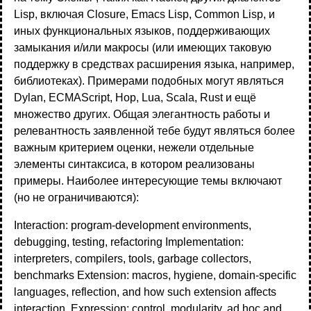
Lisp, включая Closure, Emacs Lisp, Common Lisp, и
иных функциональных языков, поддерживающих
замыкания и/или макросы (или имеющих таковую
поддержку в средствах расширения языка, например,
библиотеках). Примерами подобных могут являться
Dylan, ECMAScript, Hop, Lua, Scala, Rust и ещё
множество других. Общая элегантность работы и
релевантность заявленной тебе будут являться более
важным критерием оценки, нежели отдельные
элементы синтаксиса, в котором реализованы
примеры. Наиболее интересующие темы включают
(но не ограничиваются):
Interaction: program-development environments,
debugging, testing, refactoring Implementation:
interpreters, compilers, tools, garbage collectors,
benchmarks Extension: macros, hygiene, domain-specific
languages, reflection, and how such extension affects
interaction. Expression: control, modularity, ad hoc and