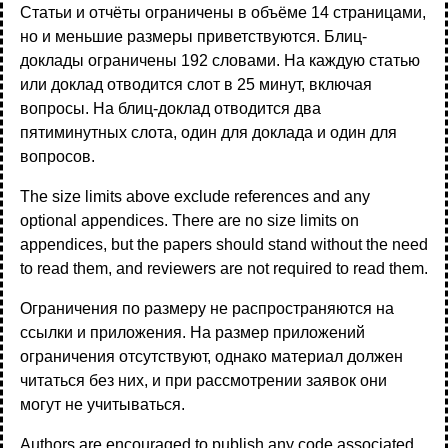
Статьи и отчёты ограничены в объёме 14 страницами,
но и меньшие размеры приветствуются. Блиц-
доклады ограничены 192 словами. На каждую статью
или доклад отводится слот в 25 минут, включая
вопросы. На блиц-доклад отводится два
пятиминутных слота, один для доклада и один для
вопросов.
The size limits above exclude references and any
optional appendices. There are no size limits on
appendices, but the papers should stand without the need
to read them, and reviewers are not required to read them.
Ограничения по размеру не распространяются на
ссылки и приложения. На размер приложений
ограничения отсутствуют, однако материал должен
читаться без них, и при рассмотрении заявок они
могут не учитываться.
Authors are encouraged to publish any code associated